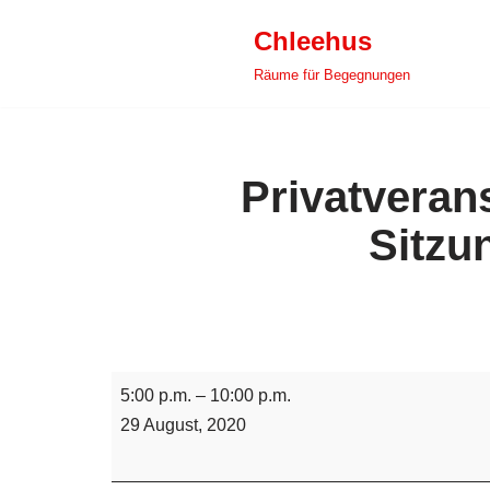
Chleehus
Zum
Räume für Begegnungen
Inhalt
springen
Privatveran
Sitzu
5:00 p.m.
–
10:00 p.m.
29 August, 2020