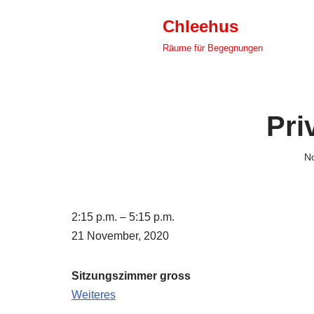
Chleehus
Zum
Räume für Begegnungen
Inhalt
springen
Pri
N
2:15 p.m.
–
5:15 p.m.
21 November, 2020
Sitzungszimmer gross
Weiteres