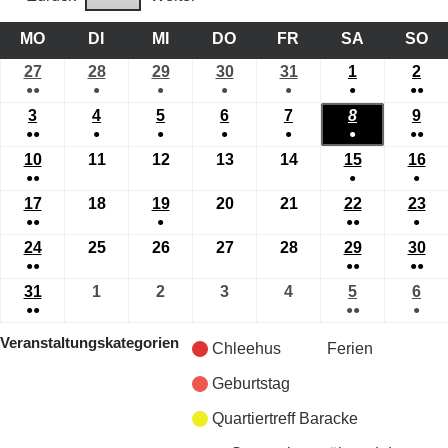
MO
DI
MI
DO
FR
SA
SO
27
28
29
30
31
1
2
●●
●
●
●
●
●
●●
3
4
5
6
7
8
9
●●
●
●
●
●
●
●●
10
11
12
13
14
15
16
●●
●
●
17
18
19
20
21
22
23
●●
●
●●
●
24
25
26
27
28
29
30
●●
●●
●●
31
1
2
3
4
5
6
●●
●●
●
Veranstaltungskategorien
Chleehus
Ferien
Geburtstag
Quartiertreff Baracke