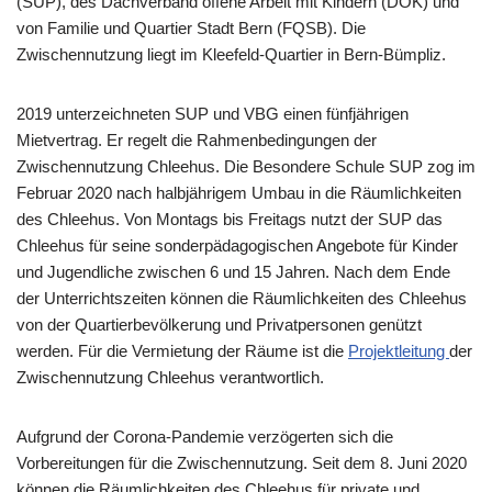
(SUP), des Dachverband offene Arbeit mit Kindern (DOK) und
von Familie und Quartier Stadt Bern (FQSB). Die
Zwischennutzung liegt im Kleefeld-Quartier in Bern-Bümpliz.
2019 unterzeichneten SUP und VBG einen fünfjährigen
Mietvertrag. Er regelt die Rahmenbedingungen der
Zwischennutzung Chleehus. Die Besondere Schule SUP zog im
Februar 2020 nach halbjährigem Umbau in die Räumlichkeiten
des Chleehus. Von Montags bis Freitags nutzt der SUP das
Chleehus für seine sonderpädagogischen Angebote für Kinder
und Jugendliche zwischen 6 und 15 Jahren. Nach dem Ende
der Unterrichtszeiten können die Räumlichkeiten des Chleehus
von der Quartierbevölkerung und Privatpersonen genützt
werden. Für die Vermietung der Räume ist die
Projektleitung
der
Zwischennutzung Chleehus verantwortlich.
Aufgrund der Corona-Pandemie verzögerten sich die
Vorbereitungen für die Zwischennutzung. Seit dem 8. Juni 2020
können die Räumlichkeiten des Chleehus für private und