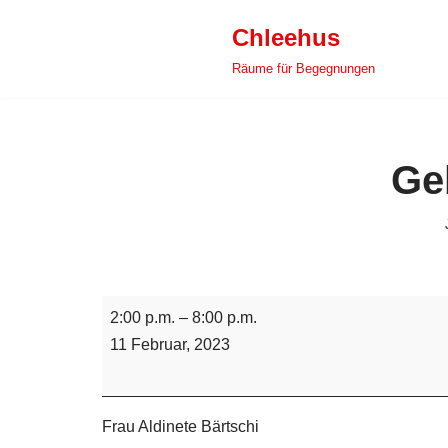
Chleehus
Zum
Räume für Begegnungen
Inhalt
springen
Ge
2:00 p.m.
–
8:00 p.m.
11 Februar, 2023
Frau Aldinete Bärtschi