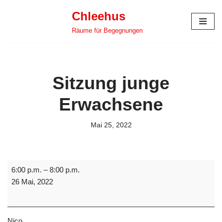
Chleehus
Zum
Räume für Begegnungen
Inhalt
springen
Sitzung junge
Erwachsene
Mai 25, 2022
6:00 p.m.
–
8:00 p.m.
26 Mai, 2022
Nico